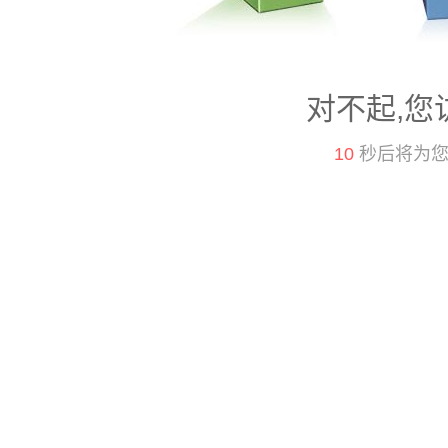
对不起,您
10
秒后将为